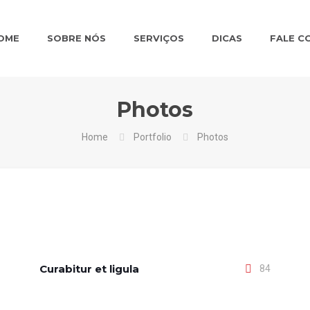
OME
SOBRE NÓS
SERVIÇOS
DICAS
FALE C
Photos
Home
Portfolio
Photos
Curabitur et ligula
84