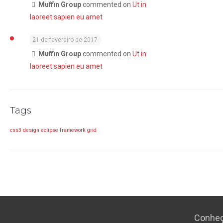
Muffin Group
commented on
Ut in
laoreet sapien eu amet
21 de fevereiro de 2017
Muffin Group
commented on
Ut in
laoreet sapien eu amet
Tags
css3
design
eclipse
framework
grid
Conheç