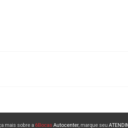
a mais sobre a
6Bocas
Autocenter
, marque seu
ATENDI