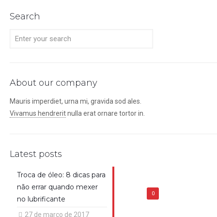
Search
About our company
Mauris imperdiet, urna mi, gravida sod ales.
Vivamus hendrerit
nulla erat ornare tortor in.
Latest posts
Troca de óleo: 8 dicas para
não errar quando mexer
0
no lubrificante
27 de março de 2017