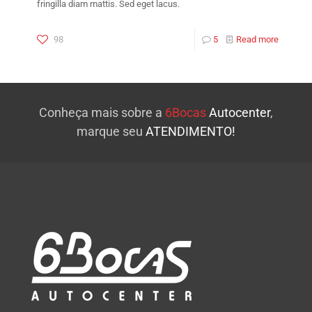
fringilla diam mattis. Sed eget lacus.
98
5
Read more
Conheça mais sobre a
6Bocas
Autocenter
,
marque seu
ATENDIMENTO!