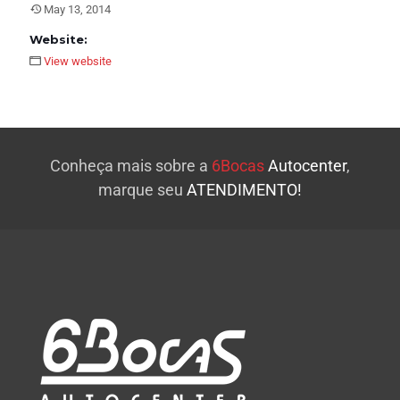
May 13, 2014
Website:
View website
Conheça mais sobre a
6Bocas
Autocenter
,
marque seu
ATENDIMENTO!