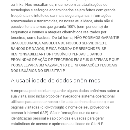
ou links. Nós ressaltamos, mesmo com as atualizações de
tecnologias e esforços encaminhados sejam feitos com grande
frequência no intuito de dar mais segurança nas informações
armazenadas e transmitidas, na nossa atualidade, ainda não é
possível ter sistemas que garanta 100% (cem por cento) de
segurança e imunes a ataques cibernéticos realizados por
terceiros, como hackers. De tal forma, NÃO PODEMOS GARANTIR
UMA SEGURANÇA ABSOLUTA DE NOSSOS SERVIDORES E
BANCOS DE DADOS, E FICA EXIMIDA DE RESPONDER, SE
RESPONSABILIZAR POR POSSÍVEIS PERDAS E DANOS
PROVINDAS DE AÇÃO DE TERCEIROS EM SEUS SISTEMAS E QUE
POSSA LEVAR A UM VAZAMENTO DE INFORMAÇÕES PESSOAIS
DOS USUÁRIOS DO SEU SITE/LP.
A usabilidade de dados anônimos
A empresa pode coletar e guardar alguns dados anônimos sobre a
sua visita, isso inclui o tipo de navegador e sistema operacional
utilizado para acessar nosso site, a data e hora de acesso, e as
páginas visitadas (click-through) o nome de seu provedor de
acesso à internet (ISP). São informações que da uma
identificação pessoal e são colhidas e usadas para gerar
estatísticas de acesso e aprimorar a utilidade do Site/LP.