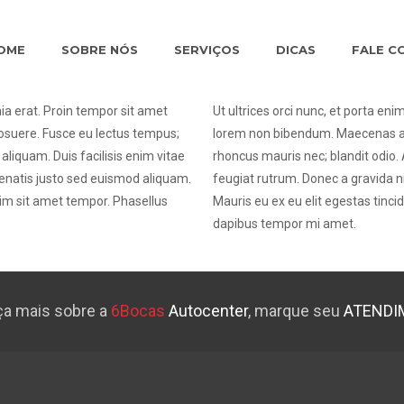
OME
SOBRE NÓS
SERVIÇOS
DICAS
FALE C
inia erat. Proin tempor sit amet
Ut ultrices orci nunc, et porta eni
osuere. Fusce eu lectus tempus;
lorem non bibendum. Maecenas a m
liquam. Duis facilisis enim vitae
rhoncus mauris nec; blandit odio.
enatis justo sed euismod aliquam.
feugiat rutrum. Donec a gravida 
nim sit amet tempor. Phasellus
Mauris eu ex eu elit egestas tinc
dapibus tempor mi amet.
a mais sobre a
6Bocas
Autocenter
, marque seu
ATENDI