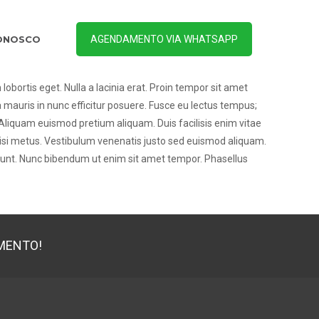
ONOSCO
AGENDAMENTO VIA WHATSAPP
m lobortis eget. Nulla a lacinia erat. Proin tempor sit amet
auris in nunc efficitur posuere. Fusce eu lectus tempus;
 Aliquam euismod pretium aliquam. Duis facilisis enim vitae
nisi metus. Vestibulum venenatis justo sed euismod aliquam.
idunt. Nunc bibendum ut enim sit amet tempor. Phasellus
MENTO!