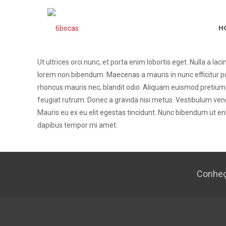
H
Ut ultrices orci nunc, et porta enim lobortis eget. Nulla a lac
lorem non bibendum. Maecenas a mauris in nunc efficitur p
rhoncus mauris nec; blandit odio. Aliquam euismod pretium a
feugiat rutrum. Donec a gravida nisi metus. Vestibulum ven
Mauris eu ex eu elit egestas tincidunt. Nunc bibendum ut e
dapibus tempor mi amet.
Conheç